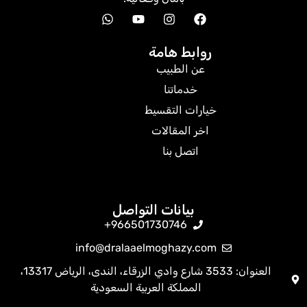
روابط هامة
عن الطبيب
خدماتنا
خيارات التقسيط
اخر المقالات
اتصل بنا
بيانات التواصل
966501730746+
info@dralaaelmoghazy.com
العنوان: 3533 شارع وادي الزرقاء، الندى، الرياض 13317،
المملكة العربية السعودية