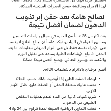
أخصص جزءاً مهماً من الاستشارة لتقييم مدى ملاءمة الحالة
لهذا الإجراء ومناقشة جميع الخيارات العلاجية الممكنة.
نصائح هامة بعد حقن إبر تذويب
الدهون لضمان أفضل نتيجة
بعد أكثر من 25 عاماً من الخبرة في مجال جراحات التجميل
وتنسيق القوام في الرياض، أؤكد دائماً أن نجاح العلاج لا يعتمد
على الإجراء نفسه فقط، بل على التزام المريض بتعليمات ما بعد
الحقن. فاتباع الإرشادات الطبية يساعد على تقليل التورم
والكدمات، ويسرع التعافي، ويمنح أفضل نتيجة ممكنة.
أنصح مرضاي بالالتزام بالتعليمات التالية:
ارتداء المشد الطبي إذا أوصيت بذلك حسب الحالة.
تجنب تدليك منطقة الحقن أو الضغط عليها خلال الأيام
الأولى.
شرب كميات كافية من الماء لدعم عمليات التخلص
الطبيعي من الدهون.
تجنب التمارين الرياضية العنيفة لمدة تتراوح بين 24 و48