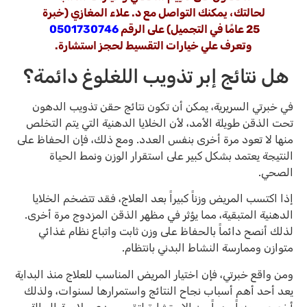
لحالتك، يمكنك التواصل مع د. علاء المغازي (خبرة
25 عامًا في التجميل) على الرقم
0501730746
وتعرف علي خيارات التقسيط لحجز استشارة.
هل نتائج إبر تذويب اللغلوغ دائمة؟
في خبرتي السريرية، يمكن أن تكون نتائج حقن تذويب الدهون
تحت الذقن طويلة الأمد، لأن الخلايا الدهنية التي يتم التخلص
منها لا تعود مرة أخرى بنفس العدد. ومع ذلك، فإن الحفاظ على
النتيجة يعتمد بشكل كبير على استقرار الوزن ونمط الحياة
الصحي.
إذا اكتسب المريض وزناً كبيراً بعد العلاج، فقد تتضخم الخلايا
الدهنية المتبقية، مما يؤثر في مظهر الذقن المزدوج مرة أخرى.
لذلك أنصح دائماً بالحفاظ على وزن ثابت واتباع نظام غذائي
متوازن وممارسة النشاط البدني بانتظام.
ومن واقع خبرتي، فإن اختيار المريض المناسب للعلاج منذ البداية
يعد أحد أهم أسباب نجاح النتائج واستمرارها لسنوات، ولذلك