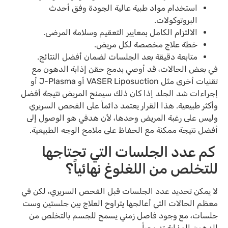
استخدام مواد طبية عالية الجودة وفق أحدث
البروتوكولات.
الالتزام الكامل بمعايير التعقيم وسلامة المرضى.
خطة علاج مخصصة لكل مريض.
متابعة دقيقة بعد الجلسات لضمان أفضل النتائج.
في بعض الحالات، قد أوصي بدمج حقن إذابة الدهون مع
تقنيات أخرى مثل VASER Liposuction أو J-Plasma أو
إجراءات شد الجلد إذا كان ذلك سيمنح المريض نتيجة أفضل
وأكثر طبيعية. هذا القرار يعتمد دائماً على الفحص السريري
وليس على رغبة المريض وحدها، لأن هدفي هو الوصول إلى
أفضل نتيجة ممكنة مع الحفاظ على ملامح الوجه الطبيعية.
كم عدد الجلسات التي تحتاجها
للتخلص من اللغلوغ نهائياً؟
لا يمكن تحديد عدد الجلسات قبل الفحص السريري، لكن في
معظم الحالات التي أعالجها يتراوح العلاج بين جلستين وست
جلسات، مع وجود فاصل زمني يسمح للجسم بالتخلص من
الدهون المذابة تدريجياً.