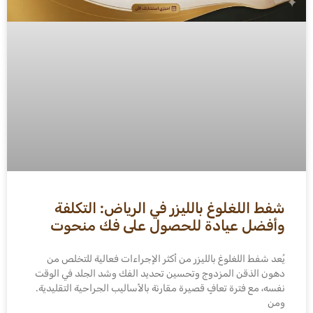
شفط اللغلوغ بالليزر في الرياض: التكلفة
وأفضل عيادة للحصول على فك منحوت
يُعد شفط اللغلوغ بالليزر من أكثر الإجراءات فعالية للتخلص من
دهون الذقن المزدوج وتحسين تحديد الفك وشد الجلد في الوقت
نفسه، مع فترة تعافٍ قصيرة مقارنة بالأساليب الجراحية التقليدية.
ومن