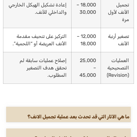
تجميل
18,000 –
إعادة تشكيل الهيكل الخارجي
الأنف لأول
30,000
والداخلي للأنف.
مرة
تصغير أرنبة
12,000 –
التركيز على تنحيف مقدمة
الأنف
18,000
الأنف العريضة أو “اللحمية”.
العمليات
25,000
إصلاح عمليات سابقة لم
التصحيحية
–
تحقق هدف التصغير
(Revision)
45,000
المطلوب.
ما هي الآثار التي قد تحدث بعد عملية تجميل الانف؟