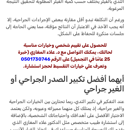
الثدي بالفيلر يختلف حسب كمية الفيلر المطلوبة لتحقيق النتيجة
المرغوبة.
ورغم أن التكلفة تبدو أقل مقارنة ببعض الإجراءات الجراحية، إلا
أنه يجب الأخذ في الاعتبار أن النتائج مؤقتة، مما يعني الحاجة إلى
جلسات متكررة للحفاظ على الشكل.
للحصول على تقييم شخصي وخيارات مناسبة
لحالتك، يمكنك التواصل مع د. علاء المغازي (خبرة
25 عامًا في التجميل) على الرقم
0501730746
وتعرف علي خيارات التقسيط لحجز استشارة.
أيهما أفضل تكبير الصدر الجراحي أو
الغير جراحي
عند التفكير في تكبير الثدي، ربما تحتارين بين الخيارات الجراحية
والغير جراحية، إذ يمتلك كل منهما مميزاته وعيوبه، ولكن يعتمد
الاختيار الأفضل على أهدافك واحتياجاتك الشخصية، بالإضافة
إلى استشارة طبيب متخصص مثل الدكتور علاء المغازي الذي
يقدم لكِ النصيحة المناسبة ويساعدك في اتخاذ القرار الأنسب