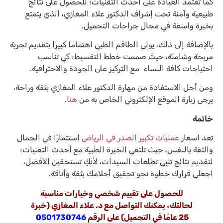
كما تعتمد العيادة على أحدث التقنيات؛ للحصول على نتائج
طبيعية وآمنة تحت إشراف الدكتور علاء المغازي، الذي يتمتع
بخبرة واسعة في مجال جراحات التجميل.
بالإضافة إلى ذلك، يولي الطاقم الطبي اهتمامًا كبيرًا بتقديم تجربة
مريحة وشاملة، حيث صممت خطط التقسيط؛ كي تناسب
احتياجات كافة النساء مع التركيز على الجودة والاحترافية.
ومن أجل الاستفادة من مهارة الدكتور علاء المغازي بثقة وراحة،
يرجى زيارة الموقع الإلكتروني الخاص به من
هنا
.
خاتمة
تعد اسعار
عمليات تكبير الصدر في الرياض
استثمارًا في الجمال
والثقة بالنفس، حيث تلتقي الخبرة الطبية مع أحدث التقنيات؛
لتقديم نتائج تلبي تطلعات السيدات، لأنكِ تستحقين الأفضل،
اجعلي قرارك خطوة نحو تحقيق أحلامك بثقة وأناقة.
للحصول على تقييم شخصي وخيارات مناسبة
لحالتك، يمكنك التواصل مع د. علاء المغازي (خبرة
25 عامًا في التجميل) على الرقم
0501730746